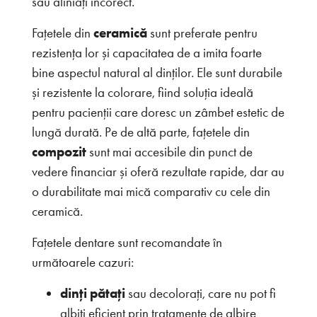
sau aliniați incorect.
Fațetele din
ceramică
sunt preferate pentru
rezistența lor și capacitatea de a imita foarte
bine aspectul natural al dinților. Ele sunt durabile
și rezistente la colorare, fiind soluția ideală
pentru pacienții care doresc un zâmbet estetic de
lungă durată. Pe de altă parte, fațetele din
compozit
sunt mai accesibile din punct de
vedere financiar și oferă rezultate rapide, dar au
o durabilitate mai mică comparativ cu cele din
ceramică.
Fațetele dentare sunt recomandate în
următoarele cazuri:
dinți pătați
sau decolorați, care nu pot fi
albiți eficient prin tratamente de albire