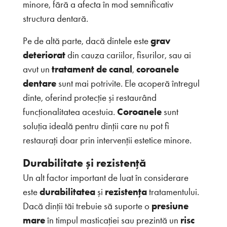
minore, fără a afecta în mod semnificativ
structura dentară.
Pe de altă parte, dacă dintele este
grav
deteriorat
din cauza cariilor, fisurilor, sau ai
avut un
tratament de canal
,
coroanele
dentare
sunt mai potrivite. Ele acoperă întregul
dinte, oferind protecție și restaurând
funcționalitatea acestuia.
Coroanele
sunt
soluția ideală pentru dinții care nu pot fi
restaurați doar prin intervenții estetice minore.
Durabilitate și rezistență
Un alt factor important de luat în considerare
este
durabilitatea
și
rezistența
tratamentului.
Dacă dinții tăi trebuie să suporte o
presiune
mare
în timpul masticației sau prezintă un
risc