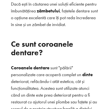
Dacă ești în căutarea unei soluții eficiente pentru
îmbunătățirea
zâmbetului
, fațetele dentare sunt
o opțiune excelentă care îți pot reda încrederea
în sine și un zâmbet de invidiat.
Ce sunt coroanele
dentare?
Coroanele dentare
sunt "pălării"
personalizate care acoperă complet un
dinte
deteriorat, refăcându-i atât estetica, cât și
funcționalitatea. Acestea sunt utilizate atunci
când un dinte este prea deteriorat pentru a fi
restaurat cu ajutorul unei plombe sau fațete și au
scopul de a proteja structura fragilă a dintelui.