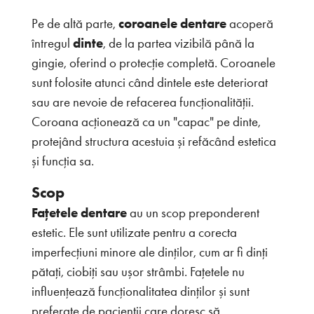
Pe de altă parte,
coroanele dentare
acoperă
întregul
dinte
, de la partea vizibilă până la
gingie, oferind o protecție completă. Coroanele
sunt folosite atunci când dintele este deteriorat
sau are nevoie de refacerea funcționalității.
Coroana acționează ca un "capac" pe dinte,
protejând structura acestuia și refăcând estetica
și funcția sa.
Scop
Fațetele dentare
au un scop preponderent
estetic. Ele sunt utilizate pentru a corecta
imperfecțiuni minore ale dinților, cum ar fi dinți
pătați, ciobiți sau ușor strâmbi. Fațetele nu
influențează funcționalitatea dinților și sunt
preferate de pacienții care doresc să