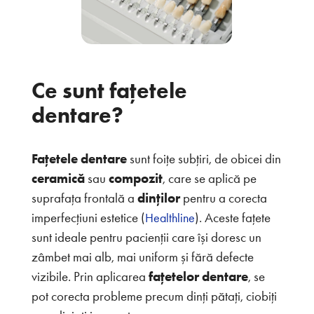
Ce sunt fațetele
dentare?
Fațetele dentare
sunt foițe subțiri, de obicei din
ceramică
sau
compozit
, care se aplică pe
suprafața frontală a
dinților
pentru a corecta
imperfecțiuni estetice (
). Aceste fațete
Healthline
sunt ideale pentru pacienții care își doresc un
zâmbet mai alb, mai uniform și fără defecte
vizibile. Prin aplicarea
fațetelor dentare
, se
pot corecta probleme precum dinți pătați, ciobiți