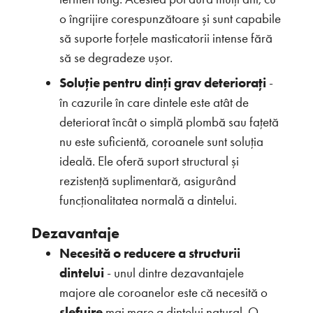
o îngrijire corespunzătoare și sunt capabile
să suporte forțele masticatorii intense fără
să se degradeze ușor.
Soluție pentru dinți grav deteriorați
-
în cazurile în care dintele este atât de
deteriorat încât o simplă plombă sau fațetă
nu este suficientă, coroanele sunt soluția
ideală. Ele oferă suport structural și
rezistență suplimentară, asigurând
funcționalitatea normală a dintelui.
Dezavantaje
Necesită o reducere a structurii
dintelui
- unul dintre dezavantajele
majore ale coroanelor este că necesită o
șlefuire
mai mare a dintelui natural. O