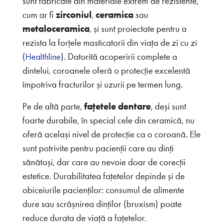
sunt fabricate din materiale extrem de rezistente,
cum ar fi
zirconiul
,
ceramica
sau
metaloceramica
, și sunt proiectate pentru a
rezista la forțele masticatorii din viața de zi cu zi
(
). Datorită acoperirii complete a
Healthline
dintelui, coroanele oferă o protecție excelentă
împotriva fracturilor și uzurii pe termen lung.
Pe de altă parte,
fațetele dentare
, deși sunt
foarte durabile, în special cele din ceramică, nu
oferă același nivel de protecție ca o coroană. Ele
sunt potrivite pentru pacienții care au dinți
sănătoși, dar care au nevoie doar de corecții
estetice. Durabilitatea fațetelor depinde și de
obiceiurile pacienților: consumul de alimente
dure sau scrâșnirea dinților (bruxism) poate
reduce durata de viață a fațetelor.