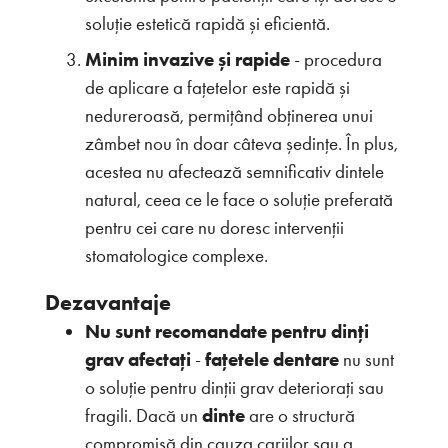
soluție estetică rapidă și eficientă.
Minim invazive și rapide
-
procedura
de aplicare a fațetelor este rapidă și
nedureroasă, permițând obținerea unui
zâmbet nou în doar câteva ședințe. În plus,
acestea nu afectează semnificativ dintele
natural, ceea ce le face o soluție preferată
pentru cei care nu doresc intervenții
stomatologice complexe.
Dezavantaje
Nu sunt recomandate pentru dinți
grav afectați
-
fațetele dentare
nu sunt
o soluție pentru dinții grav deteriorați sau
fragili. Dacă un
dinte
are o structură
compromisă din cauza cariilor sau a