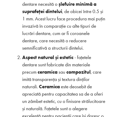
dentare necesită o
șlefuire minimă a
suprafeței dintelui
, de obicei între 0.5 și
1 mm. Acest lucru face procedura mai puțin
invazivă în comparație cu alte tipuri de
lucrări dentare, cum ar fi coroanele
dentare, care necesită o reducere
semnificativă a structurii dintelui.
Aspect natural și estetic
-
fațetele
dentare sunt fabricate din materiale
precum
ceramica
sau
compozitul
, care
imită transparența și textura dinților
naturali.
Ceramica
este deosebit de
apreciată pentru capacitatea sa de a oferi
un zâmbet estetic, cu o finisare strălucitoare
și naturală. Fațetele sunt o alegere
excelentă pentru pacienții care își doresc o