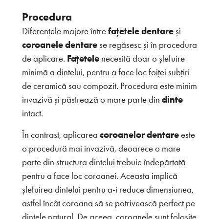
Procedura
Diferențele majore între
fațetele dentare
și
coroanele dentare
se regăsesc și în procedura
de aplicare.
Fațetele
necesită doar o șlefuire
minimă a dintelui, pentru a face loc foiței subțiri
de ceramică sau compozit. Procedura este minim
invazivă și păstrează o mare parte din
dinte
intact.
În contrast, aplicarea
coroanelor dentare
este
o procedură mai invazivă, deoarece o mare
parte din structura dintelui trebuie îndepărtată
pentru a face loc coroanei. Aceasta implică
șlefuirea dintelui pentru a-i reduce dimensiunea,
astfel încât coroana să se potrivească perfect pe
dintele natural. De aceea, coroanele sunt folosite