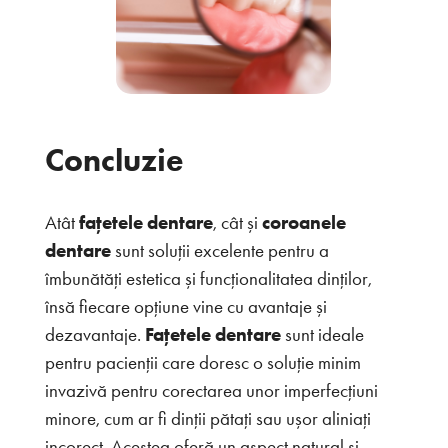
Concluzie
Atât
fațetele dentare
, cât și
coroanele
dentare
sunt soluții excelente pentru a
îmbunătăți estetica și funcționalitatea dinților,
însă fiecare opțiune vine cu avantaje și
dezavantaje.
Fațetele dentare
sunt ideale
pentru pacienții care doresc o soluție minim
invazivă pentru corectarea unor imperfecțiuni
minore, cum ar fi dinții pătați sau ușor aliniați
incorect. Acestea oferă un aspect natural și