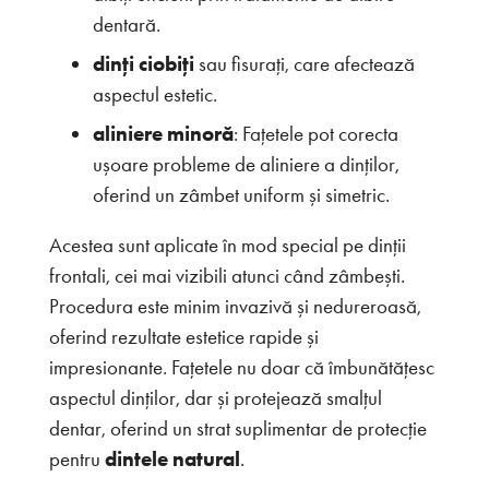
dentară.
dinți ciobiți
sau fisurați, care afectează
aspectul estetic.
aliniere minoră
: Fațetele pot corecta
ușoare probleme de aliniere a dinților,
oferind un zâmbet uniform și simetric.
Acestea sunt aplicate în mod special pe dinții
frontali, cei mai vizibili atunci când zâmbești.
Procedura este minim invazivă și nedureroasă,
oferind rezultate estetice rapide și
impresionante. Fațetele nu doar că îmbunătățesc
aspectul dinților, dar și protejează smalțul
dentar, oferind un strat suplimentar de protecție
pentru
dintele natural
.