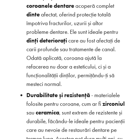
coroanele dentare
acoperă complet
dinte
afectat, oferind protecție totală
împotriva fracturilor, uzurii și altor
probleme dentare. Ele sunt ideale pentru
dinți deteriorați
care au fost afectați de
carii profunde sau tratamente de canal.
Odată aplicată, coroana ajută la
refacerea nu doar a esteticului, ci și a
funcționalității dinților, permițându-ți să
mesteci normal.
Durabilitate și rezistență
- materialele
folosite pentru coroane, cum ar fi
zirconiul
sau
ceramica
, sunt extrem de rezistente și
durabile, făcându-le ideale pentru pacienții
care au nevoie de restaurări dentare pe
termen lung. Acestea pot dura mulți ani, cu