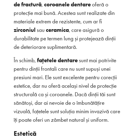
de fractură
,
coroanele dentare
oferă o
protecție mai bună. Acestea sunt realizate din
materiale extrem de rezistente, cum ar fi
zirconiul
sau
ceramica
, care asigură o
durabilitate pe termen lung și protejează dinții
de deteriorare suplimentară.
În schimb,
fațetele dentare
sunt mai potrivite
pentru dinții frontali care nu sunt supuși unei
presiuni mari. Ele sunt excelente pentru corecții
estetice, dar nu oferă același nivel de protecție
structurală ca și coroanele. Dacă dinții tăi sunt
sănătoși, dar ai nevoie de o îmbunătățire
vizuală, fațetele sunt soluția minim invazivă care
îți poate oferi un zâmbet natural și uniform.
Estetică