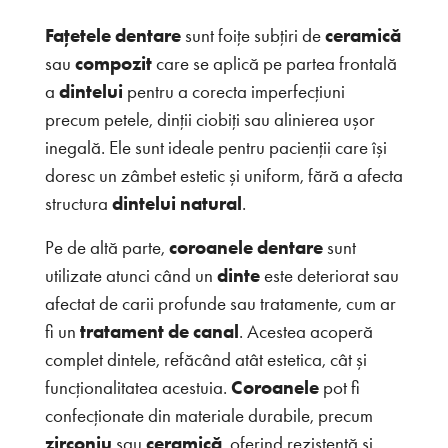
Fațetele dentare
sunt foițe subțiri de
ceramică
sau
compozit
care se aplică pe partea frontală
a
dintelui
pentru a corecta imperfecțiuni
precum petele, dinții ciobiți sau alinierea ușor
inegală. Ele sunt ideale pentru pacienții care își
doresc un zâmbet estetic și uniform, fără a afecta
structura
dintelui natural
.
Pe de altă parte,
coroanele dentare
sunt
utilizate atunci când un
dinte
este deteriorat sau
afectat de carii profunde sau tratamente, cum ar
fi un
tratament de canal
. Acestea acoperă
complet dintele, refăcând atât estetica, cât și
funcționalitatea acestuia.
Coroanele
pot fi
confecționate din materiale durabile, precum
zirconiu
sau
ceramică
, oferind rezistență și