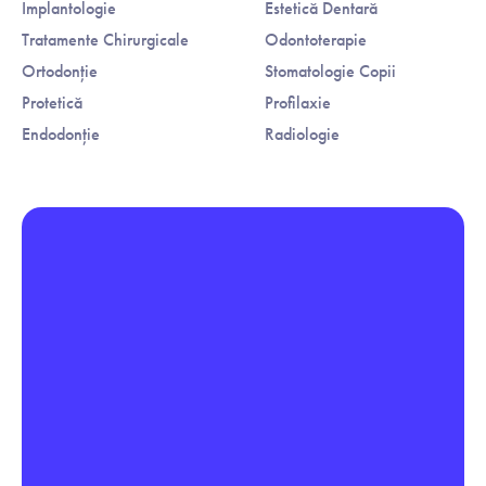
Implantologie
Estetică Dentară
Tratamente Chirurgicale
Odontoterapie
Ortodonție
Stomatologie Copii
Protetică
Profilaxie
Endodonție
Radiologie