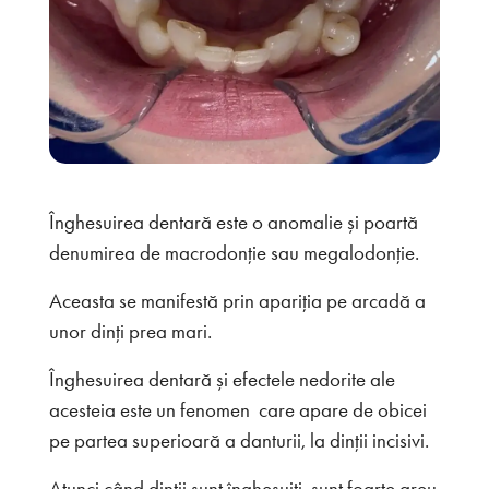
Înghesuirea dentară este o anomalie și poartă
denumirea de macrodonție sau megalodonție.
Aceasta se manifestă prin apariția pe arcadă a
unor dinți prea mari.
Înghesuirea dentară și efectele nedorite ale
acesteia este un fenomen care apare de obicei
pe partea superioară a danturii, la dinții incisivi.
Atunci când dinții sunt înghesuiți, sunt foarte greu