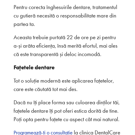
Pentru corecta înghesuirile dentare, tratamentul
cu gutieră necesită o responsabilitate mare din
partea ta.
Aceasta trebuie purtată 22 de ore pe zi pentru
a-și arăta eficiența, însă merită efortul, mai ales
că este transparentă și deloc incomodă.
Fațetele dentare
Tot o soluție modernă este aplicarea fațetelor,
care este căutată tot mai des.
Dacă nu îți place forma sau culoarea dinților tăi,
fațetele dentare îți pot oferi estica dorită de tine.
Poți opta pentru fațete cu aspect cât mai natural.
la clinica DentalCare
Programează-ți o consultație