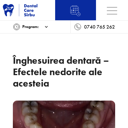
0740 765 262
Program:
Înghesuirea dentară –
Efectele nedorite ale
acesteia