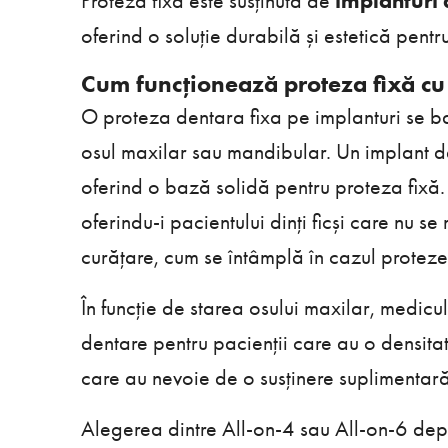
Proteza fixă este susținută de
implanturi 
oferind o soluție durabilă și estetică pen
Cum funcționează proteza fixă cu
O proteza dentara fixa pe implanturi se b
osul maxilar sau mandibular. Un implant de
oferind o bază solidă pentru proteza fixă.
oferindu-i pacientului dinți ficși care nu s
curățare, cum se întâmplă în cazul proteze
În funcție de starea osului maxilar, medic
dentare pentru pacienții care au o densita
care au nevoie de o susținere suplimentară,
Alegerea dintre All-on-4 sau All-on-6 dep