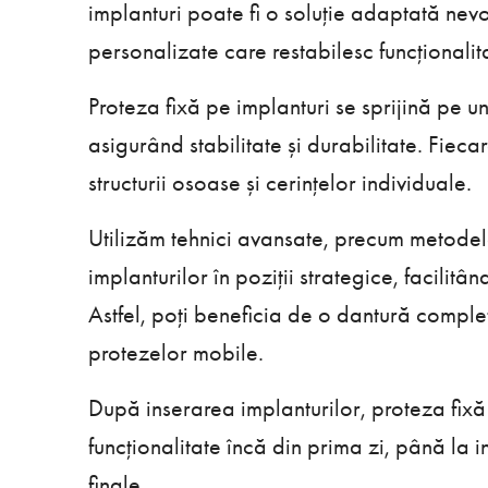
implanturi poate fi o soluție adaptată nevo
personalizate care restabilesc funcționalita
Proteza fixă pe implanturi se sprijină pe 
asigurând stabilitate și durabilitate. Fieca
structurii osoase și cerințelor individuale.
Utilizăm tehnici avansate, precum metodele
implanturilor în poziții strategice, facilitâ
Astfel, poți beneficia de o dantură complet
protezelor mobile.
După inserarea implanturilor, proteza fixă
funcționalitate încă din prima zi, până la 
finale.