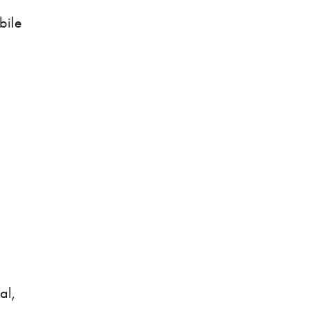
bile
i
al,