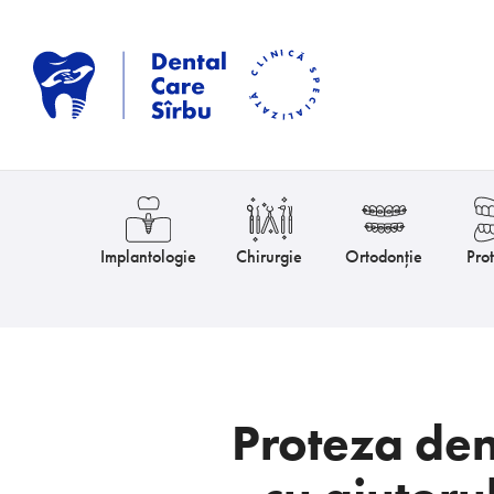
Implantologie
Chirurgie
Ortodonție
Prot
Proteza dent