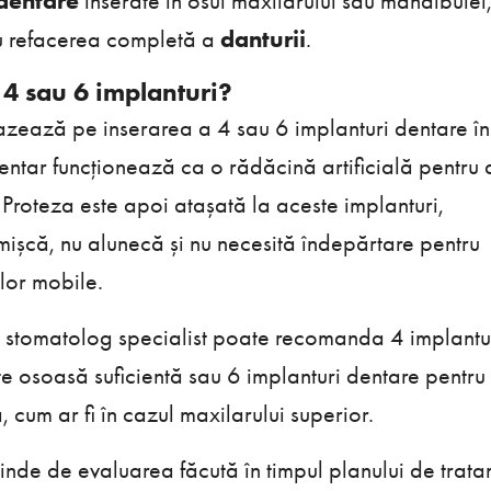
dentare
inserate în osul maxilarului sau mandibulei
tru refacerea completă a
danturii
.
 4 sau 6 implanturi?
azează pe inserarea a 4 sau 6 implanturi dentare în
ntar funcționează ca o rădăcină artificială pentru d
 Proteza este apoi atașată la aceste implanturi,
e mișcă, nu alunecă și nu necesită îndepărtare pentru
lor mobile.
ul stomatolog specialist poate recomanda 4 implantu
te osoasă suficientă sau 6 implanturi dentare pentru 
 cum ar fi în cazul maxilarului superior.
inde de evaluarea făcută în timpul planului de trat