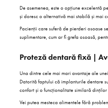
De asemenea, este o opțiune excelentă pe
și doresc o alternativă mai stabilă și mai c
Pacienții care suferă de pierderi osoase s
suplimentare, cum ar fi grefa osoasă, pent
Proteză dentară fixă | A
Una dintre cele mai mari avantaje ale unei 
Datorită faptului că implanturile dentare s
confort și o funcționalitate similară dinților
Vei putea mesteca alimentele fără probleme