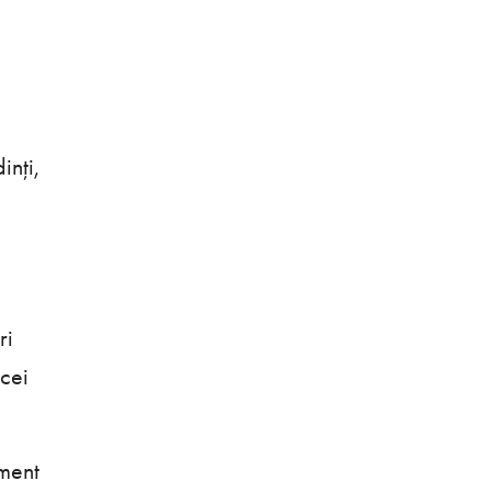
,
inți,
ri
cei
ament