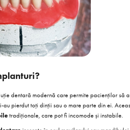
mplanturi?
luție dentară modernă care permite pacienților să 
ă și-au pierdut toți dinții sau o mare parte din ei. Acea
ile
tradiționale, care pot fi incomode și instabile.