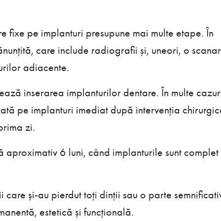
re fixe pe implanturi presupune mai multe etape. În
unțită, care include radiografii și, uneori, o scana
urilor adiacente.
ează inserarea implanturilor dentare. În multe cazur
xată pe implanturi imediat după intervenția chirurgic
prima zi.
 aproximativ 6 luni, când implanturile sunt complet
 care și-au pierdut toți dinții sau o parte semnificat
manentă, estetică și funcțională.