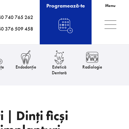
Programează-te
Menu
40 740 765 262
40 376 509 458
țe
Endodonție
Estetică
Radiologie
Dentară
| Dinți ficși