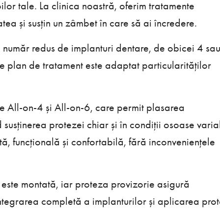
ilor tale. La clinica noastră, oferim tratamente
tea și susțin un zâmbet în care să ai încredere.
un număr redus de implanturi dentare, de obicei 4 sau
re plan de tratament este adaptat particularităților
 All-on-4 și All-on-6, care permit plasarea
nd susținerea protezei chiar și în condiții osoase varia
ă, funcțională și confortabilă, fără inconveniențele
 este montată, iar proteza provizorie asigură
integrarea completă a implanturilor și aplicarea pro