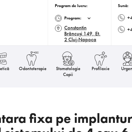
Program de lucru:
Sună:
+
Program:
Constantin
+
Brâncuși 149, Et.
2 Cluj-Napoca
etică
Odontoterapie
Stomatologie
Profilaxie
Urgen
Copii
ara fixa pe implanturi 