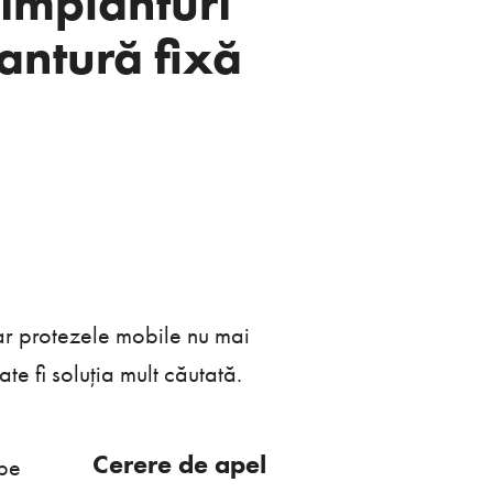
 implanturi
dantură fixă
iar protezele mobile nu mai
te fi soluția mult căutată.
Cerere de apel
 pe