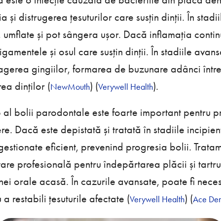
și distrugerea țesuturilor care susțin dinții. În stadii
ii, umflate și pot sângera ușor. Dacă inflamația cont
gamentele și osul care susțin dinții. În stadiile avan
gerea gingiilor, formarea de buzunare adânci între di
a dinților​ (
)​​ (
)​.
NewMouth
Verywell Health
p al bolii parodontale este foarte important pentru p
re. Dacă este depistată și tratată în stadiile incipient
gestionate eficient, prevenind progresia bolii. Trata
are profesională pentru îndepărtarea plăcii și tartru
nei orale acasă. În cazurile avansate, poate fi neces
a restabili țesuturile afectate​ (
)​​ (
Verywell Health
Ace Dent