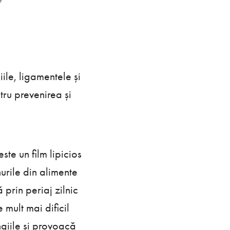
iile, ligamentele și
tru prevenirea și
te un film lipicios
urile din alimente
prin periaj zilnic
e mult mai dificil
ngiile și provoacă