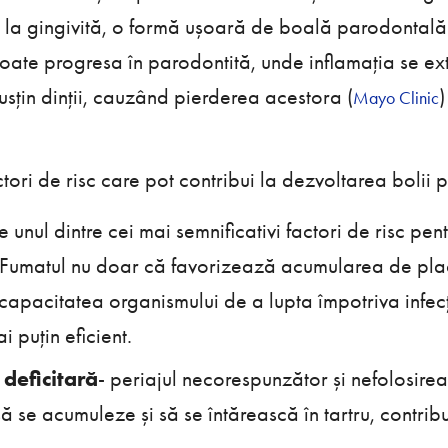
 la gingivită, o formă ușoară de boală parodontală
poate progresa în parodontită, unde inflamația se ext
sțin dinții, cauzând pierderea acestora​ (
)​
Mayo Clinic
ctori de risc care pot contribui la dezvoltarea bolii
te unul dintre cei mai semnificativi factori de risc pe
Fumatul nu doar că favorizează acumularea de pla
capacitatea organismului de a lupta împotriva infecț
i puțin eficient.
 deficitară
- periajul necorespunzător și nefolosirea
să se acumuleze și să se întărească în tartru, contrib