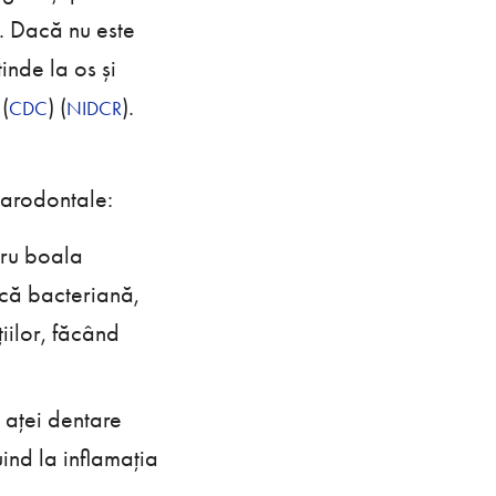
. Dacă nu este
inde la os și
​ (
)​​ (
)​.
CDC
NIDCR
 parodontale:
ntru boala
că bacteriană,
iilor, făcând
 aței dentare
uind la inflamația