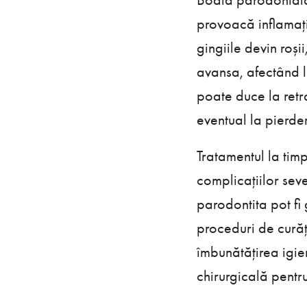
provoacă inflamația 
gingiile devin roș
avansa, afectând li
poate duce la retra
eventual la pierdere
Tratamentul la tim
complicațiilor seve
parodontita pot fi 
proceduri de curăț
îmbunătățirea igie
chirurgicală pentru 