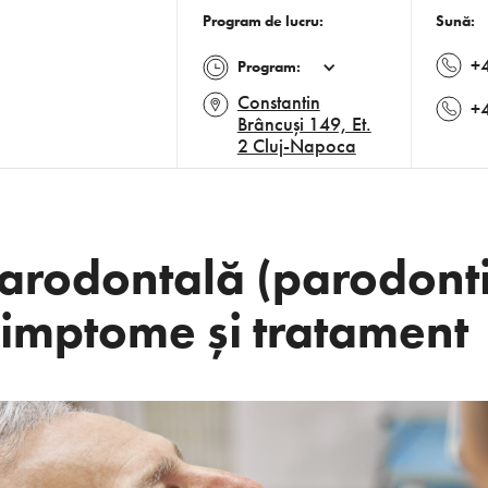
Program de lucru:
Sună:
+
Program:
Constantin
+
Brâncuși 149, Et.
2 Cluj-Napoca
arodontală (parodonti
simptome și tratament