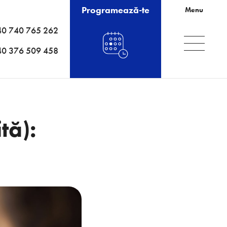
Programează-te
Menu
40 740 765 262
40 376 509 458
tă):