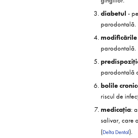
gingiilor.
diabetul
- pe
parodontală. C
modificăril
parodontală.
predispoziț
parodontală d
bolile cronic
riscul de infec
medicația
: 
salivar, care a
(
)​.
Delta Dental