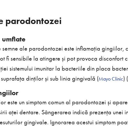
e parodontozei
i umflate
 semne ale parodontozei este inflamația gingiilor, ca
t fi sensibile la atingere și pot provoca disconfort c
cției sistemului imunitar la bacteriile din placa bacter
prafața dinților și sub linia gingivală​ (
)​​ (
Mayo Clinic
giilor
lor este un simptom comun al parodontozei și apare
sirii aței dentare. Sângerarea indică prezența unei in
 țesuturilor gingivale. Ignorarea acestui simptom poa