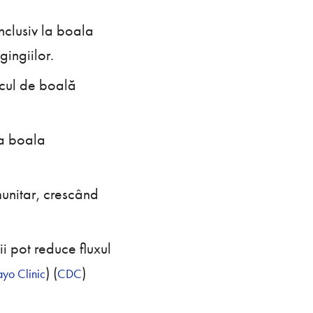
inclusiv la boala
ingiilor.
scul de boală
la boala
imunitar, crescând
 pot reduce fluxul
)​​ (
)​​
yo Clinic
CDC