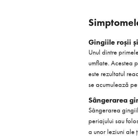
Simptomel
Gingiile roșii ș
Unul dintre primele
umflate. Acestea po
este rezultatul rea
se acumulează pe su
Sângerarea gin
Sângerarea gingii
periajului sau folo
a unor leziuni ale