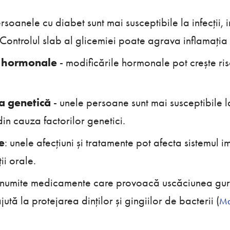
rsoanele cu diabet sunt mai susceptibile la infecții, 
ontrolul slab al glicemiei poate agrava inflamația g
e hormonale
- modificările hormonale pot crește ri
ia genetică
- unele persoane sunt mai susceptibile 
in cauza factorilor genetici.
e
: unele afecțiuni și tratamente pot afecta sistemul 
ții orale.
anumite medicamente care provoacă uscăciunea gurii
jută la protejarea dinților și gingiilor de bacterii​ (
Ma