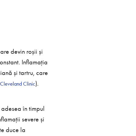
re devin roșii și
onstant. Inflamația
iană și tartru, care
)​.
Cleveland Clinic
 adesea în timpul
flamații severe și
te duce la