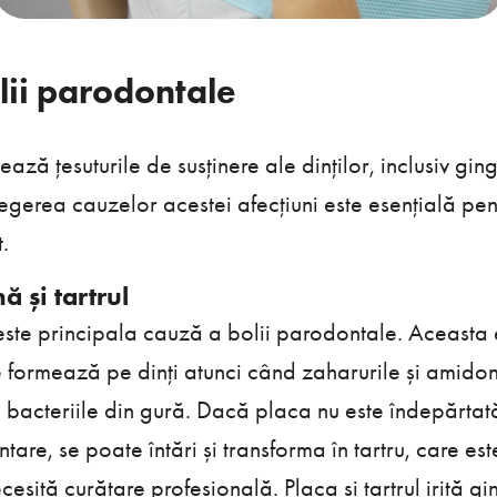
lii parodontale
ză țesuturile de susținere ale dinților, inclusiv ging
legerea cauzelor acestei afecțiuni este esențială pen
.
ă și tartrul
ste principala cauză a bolii parodontale. Aceasta es
e formează pe dinți atunci când zaharurile și amidon
 bacteriile din gură. Dacă placa nu este îndepărtată 
ntare, se poate întări și transforma în tartru, care est
cesită curățare profesională. Placa și tartrul irită gi