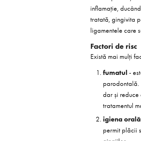
inflamație, ducând
tratată, gingivita 
ligamentele care su
Factori de risc
Există mai mulți fa
fumatul
- es
parodontală. 
dar și reduce 
tratamentul ma
igiena orală
permit plăcii 