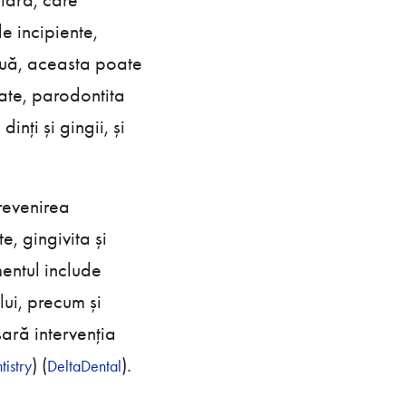
le incipiente,
inuă, aceasta poate
sate, parodontita
nți și gingii, și
revenirea
e, gingivita și
mentul include
lui, precum și
ară intervenția
)​ (
).
istry
DeltaDental