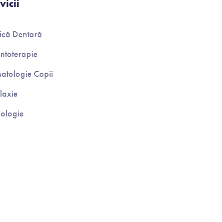
vicii
tică Dentară
ntoterapie
atologie Copii
ilaxie
ologie