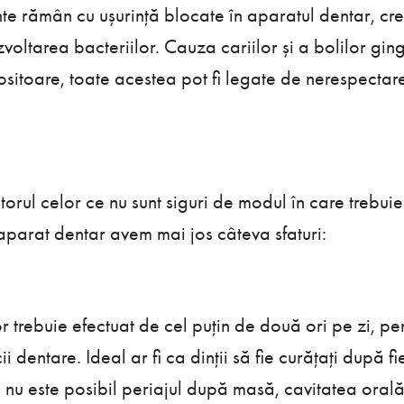
nte rămân cu ușurință blocate în aparatul dentar, c
oltarea bacteriilor. Cauza cariilor și a bolilor gin
rositoare, toate acestea pot fi legate de nerespectar
utorul celor ce nu sunt siguri de modul în care trebui
aparat dentar avem mai jos câteva sfaturi:
lor trebuie efectuat de cel puțin de două ori pe zi, pe
i dentare. Ideal ar fi ca dinții să fie curățați după 
nu este posibil periajul după masă, cavitatea orală 