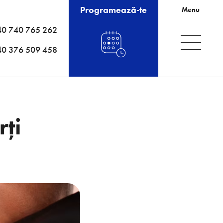
Programează-te
Menu
40 740 765 262
40 376 509 458
rți