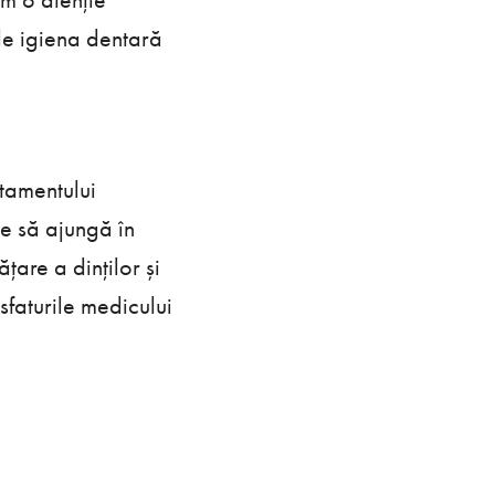
 de igiena dentară
atamentului
te să ajungă în
țare a dinților și
sfaturile medicului