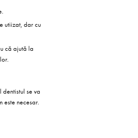
e.
 utiizat, dar cu
u că ajută la
lor.
 dentistul se va
m este necesar.