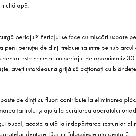
u multă apă.
urgă periajul? Periajul se face cu mișcări ușoare pe,
ă perii periuței de dinți trebuie să intre pe sub arcul
p dentar este necesar un periajul de aproximativ 3
uște, aveți întotdeauna grijă să acționați cu blândeț
 paste de dinți cu fluor: contribuie la eliminarea plăc
area tartrului și ajută la curățarea aparatului ortod
ușul bucal, acesta ajută la îndepărtarea resturilor ali
paratelor dentare. Dar nu înlocuiește ața dentară.