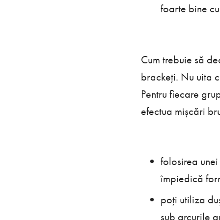
foarte bine c
Cum trebuie să dec
brackeți. Nu uita c
Pentru fiecare gru
efectua mișcări br
folosirea unei
împiedică form
poți utiliza d
sub arcurile a