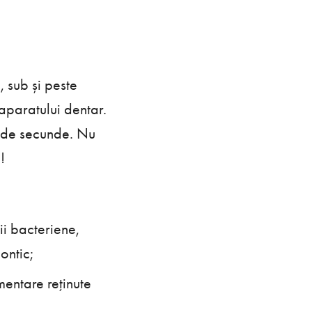
 sub și peste
 aparatului dentar.
0 de secunde. Nu
e!
ii bacteriene,
ontic;
mentare reţinute