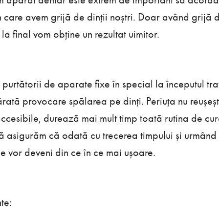
în care avem grijă de dinții noștri. Doar având grijă
a final vom obține un rezultat uimitor.
purtătorii de aparate fixe în special la începutul tr
rată provocare spălarea pe dinți. Periuța nu reușeș
ccesibile, durează mai mult timp toată rutina de cură
vă asigurăm că odată cu trecerea timpului și urmând 
le vor deveni din ce în ce mai ușoare.
te: