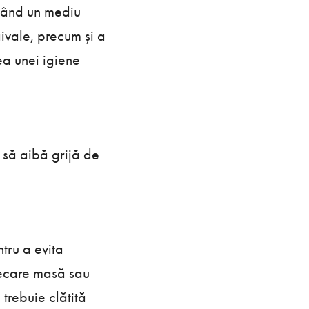
reând un mediu
givale, precum și a
ea unei igiene
e să aibă grijă de
ntru a evita
fiecare masă sau
trebuie clătită