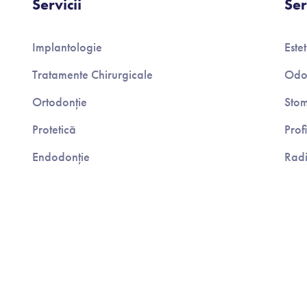
Servicii
Ser
Implantologie
Este
Tratamente Chirurgicale
Odo
Ortodonție
Stom
Protetică
Prof
Endodonție
Radi