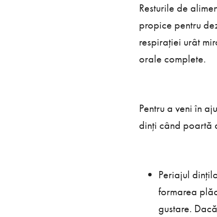
Resturile de alime
propice pentru dezv
respirației urât mi
orale complete.
Pentru a veni în aj
dinți când poartă 
Periajul dinți
formarea plăci
gustare. Dacă 