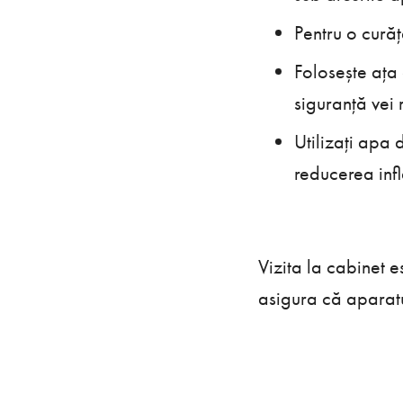
Pentru o curăț
Folosește ața 
siguranță vei 
Utilizați apa 
reducerea infla
Vizita la cabinet e
asigura că aparatu