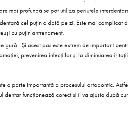
are mai profundă se pot utiliza periuțele interdentar
dentară cel puțin o dată pe zi. Este mai complicat de
reuși cu puțin antrenament.
de gură! Și acest pas este extrem de important pentr
mației, prevenirea infecțiilor și la diminuarea iritații
ste o parte importantă a procesului ortodontic. Astfel
l dentar funcționează corect și îl va ajusta după cu