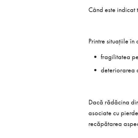
Când este indicat 
Printre situațiile 
fragilitatea p
deteriorarea a
Dacă rădăcina dint
asociate cu pierder
recăpătarea aspect