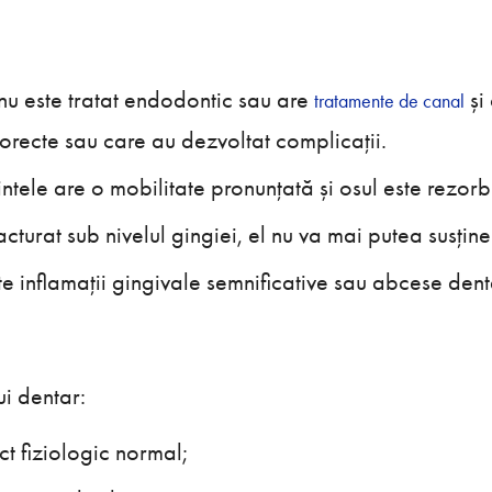
nu este tratat endodontic sau are
și 
tratamente de canal
orecte sau care au dezvoltat complicații.
ntele are o mobilitate pronunțată și osul este rezorbi
racturat sub nivelul gingiei, el nu va mai putea susține
te inflamații gingivale semnificative sau abcese den
ui dentar:
t fiziologic normal;