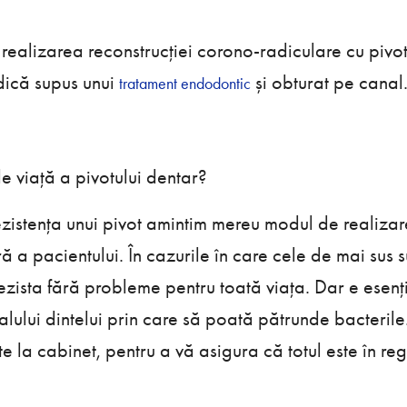
 realizarea reconstrucției corono-radiculare cu pivot
adică supus unui
și obturat pe canal
tratament endodontic
e viață a pivotului dentar?
istența unui pivot amintim mereu modul de realizare
ă a pacientului. În cazurile în care cele de mai sus s
ezista fără probleme pentru toată viața. Dar e esenți
nalului dintelui prin care să poată pătrunde bacterile
ate la cabinet, pentru a vă asigura că totul este în reg