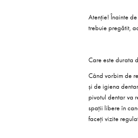
Atenție! Înainte de
trebuie pregătit, 
Care este durata d
Când vorbim de rez
și de igiena dentar
pivotul dentar va r
spații libere în ca
faceți vizite regul