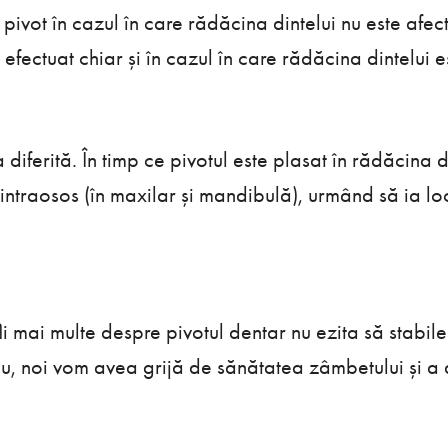
pivot în cazul în care rădăcina dintelui nu este afec
 efectuat chiar și în cazul în care rădăcina dintelui e
 diferită. În timp ce pivotul este plasat în rădăcina d
 intraosos (în maxilar și mandibulă), urmând să ia lo
li mai multe despre pivotul dentar nu ezita să stabil
u, noi vom avea grijă de sănătatea zâmbetului și a di