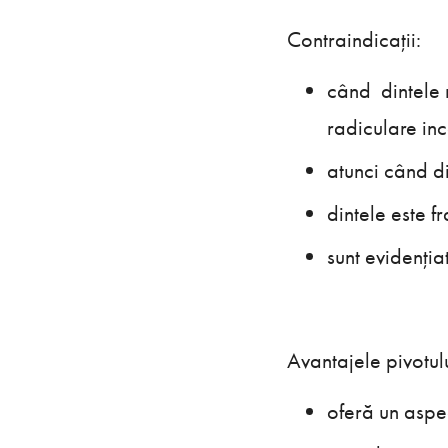
Contraindicații:
când dintele 
radiculare inc
atunci când di
dintele este f
sunt evidenția
Avantajele pivotul
oferă un aspec