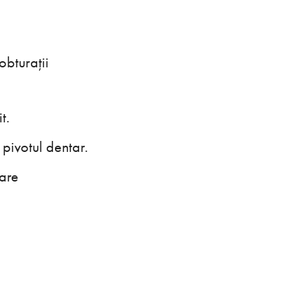
obturații
t.
 pivotul dentar.
tare