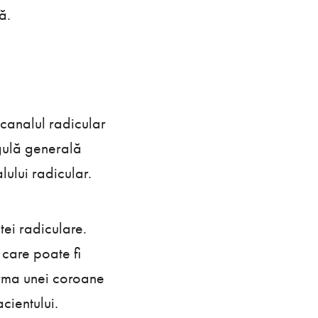
ă.
 canalul radicular
egulă generală
ului radicular.
tei radiculare.
 care poate fi
forma unei coroane
acientului.