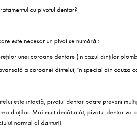
tratamentul cu pivotul dentar?
în care este necesar un pivot se numără :
ereților unei coroane dentare (în cazul dinților plomb
vansată a coroanei dintelui, în special din cauza car
elui este intactă, pivotul dentar poate preveni multi
ea dinților. Mai mult decât atât, pivotul dentar va a
ului normal al danturii.