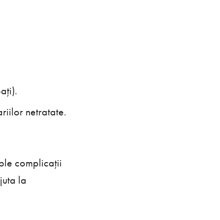
ați).
iilor netratate.
ple complicații
juta la