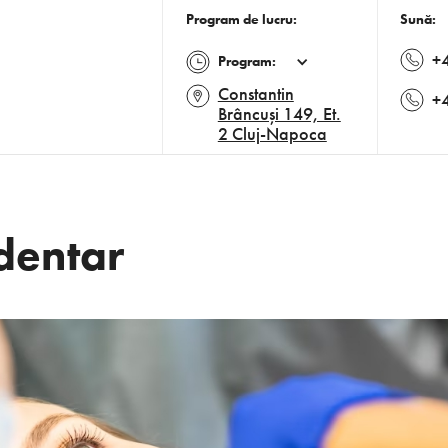
Program de lucru:
Sună:
+
Program:
Constantin
+
Brâncuși 149, Et.
2 Cluj-Napoca
 dentar