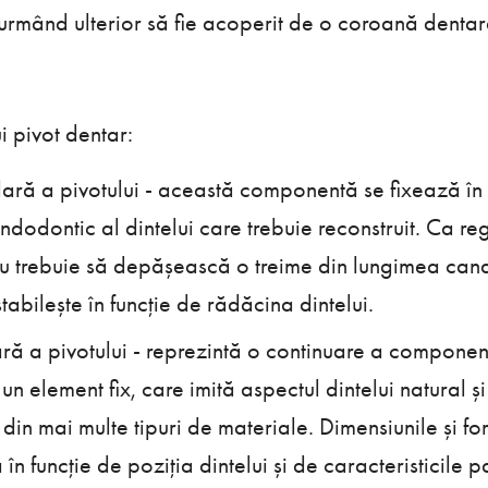
 urmând ulterior să fie acoperit de o coroană dentar
 pivot dentar:
lară a pivotului - această componentă se fixează în
endodontic al dintelui care trebuie reconstruit. Ca r
u trebuie să depășească o treime din lungimea canal
abilește în funcție de rădăcina dintelui.
ră a pivotului - reprezintă o continuare a componen
n element fix, care imită aspectul dintelui natural și
din mai multe tipuri de materiale. Dimensiunile și 
în funcție de poziția dintelui și de caracteristicile p