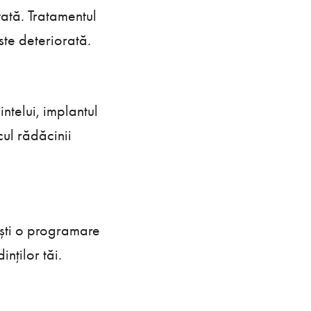
tată. Tratamentul
ste deteriorată.
intelui, implantul
cul rădăcinii
ești o programare
nților tăi.