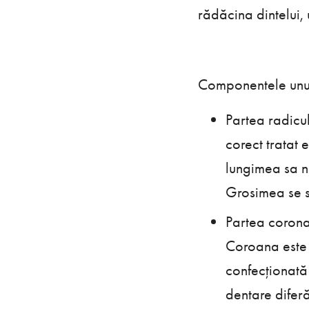
rădăcina dintelui,
Componentele unui
Partea radicu
corect tratat 
lungimea sa n
Grosimea se st
Partea corona
Coroana este u
confecționată 
dentare diferă 