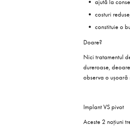
ajută la conse
costuri reduse
constituie o bu
Doare?
Nici tratamentul de
dureroase, deoarec
observa o ușoară s
Implant VS pivot
Aceste 2 noțiuni tr